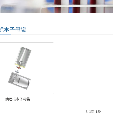
标本子母袋
病理标本子母袋
共
1
页
1
条